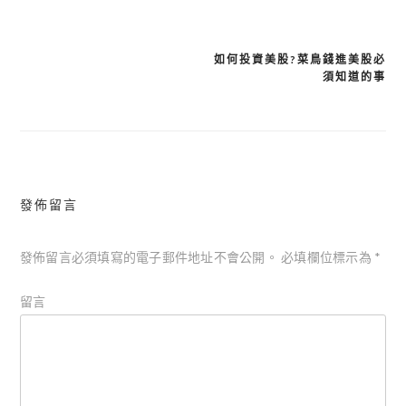
如何投資美股?菜鳥錢進美股必
須知道的事
文
章
導
覽
發佈留言
發佈留言必須填寫的電子郵件地址不會公開。
必填欄位標示為
*
留言