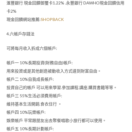
滙豐銀行 現金回饋御璽卡1.22% .永豐銀行 DAWHO現金回饋信用
卡2%
現金回饋網站推薦:
SHOPBACK
4.六帳戶存錢法
可將每月收入拆成六個帳戶:
帳戶一 10%長期投資(財務自由)帳戶:
用來投資或是其他創造被動收入方式達到財富自由。
帳戶二 10%自我成長帳戶:
投資自己的帳戶 可以用來學習.參加課程.講座.購買書籍等等。
帳戶三 55%生活必須費用帳戶:
維持基本生活開銷.食衣住行 。
帳戶四 10%玩樂帳戶:
娛樂帳戶 平常跟朋友出去聚餐唱歌小旅行都可以使用。
帳戶五 10%長期計劃帳戶: