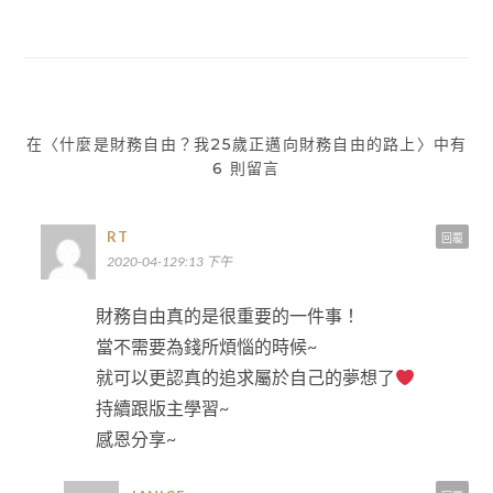
章
導
覽
在〈什麼是財務自由？我25歲正邁向財務自由的路上〉中有
6 則留言
RT
回覆
2020-04-129:13 下午
財務自由真的是很重要的一件事！
當不需要為錢所煩惱的時候~
就可以更認真的追求屬於自己的夢想了
持續跟版主學習~
感恩分享~