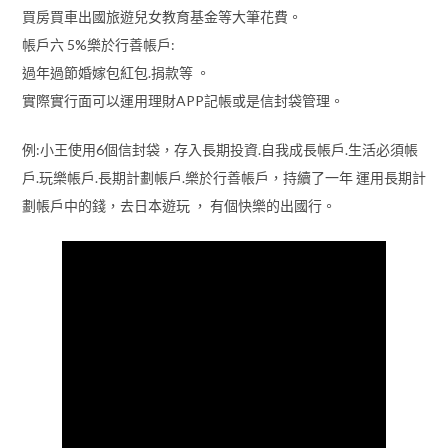
買房買車出國旅遊兒女教育基金等大筆花費。
帳戶六 5%樂於行善帳戶:
過年過節婚嫁包紅包.捐款等 。
實際實行面可以運用理財APP記帳或是信封袋管理。
例:小王使用6個信封袋，存入長期投資.自我成長帳戶.生活必須帳
戶.玩樂帳戶.長期計劃帳戶.樂於行善帳戶，持續了一年 運用長期計
劃帳戶中的錢，去日本遊玩 ， 有個快樂的出國行。