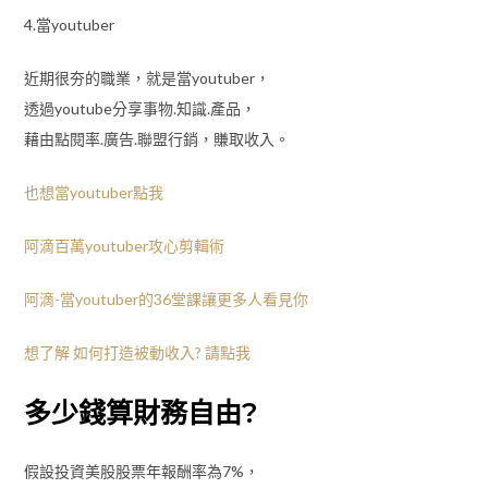
4.當youtuber
近期很夯的職業，就是當youtuber，
透過youtube分享事物.知識.產品，
藉由點閱率.廣告.聯盟行銷，賺取收入。
也想當youtuber點我
阿滴百萬youtuber攻心剪輯術
阿滴-當youtuber的36堂課讓更多人看見你
想了解 如何打造被動收入? 請點我
多少錢算財務自由?
假設投資美股股票年報酬率為7%，