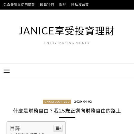
跳
免責聲明與使用條款
聯繫我們
關於
隱私權政策
至
主
要
JANICE享受投資理財
內
容
ENJOY MAKING MONEY
2020-04-02
UNCATEGORIZED
什麼是財務自由？我25歲正邁向財務自由的路上
目錄