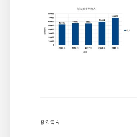
文
章
導
覽
發佈留言