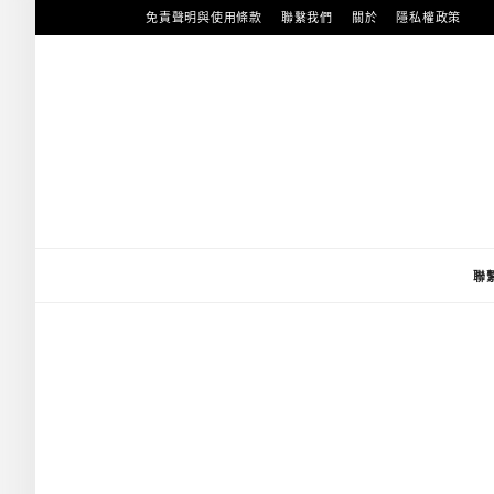
跳
免責聲明與使用條款
聯繫我們
關於
隱私權政策
至
主
要
內
容
聯