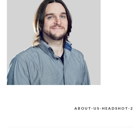
ABOUT-US-HEADSHOT-2
文
章
導